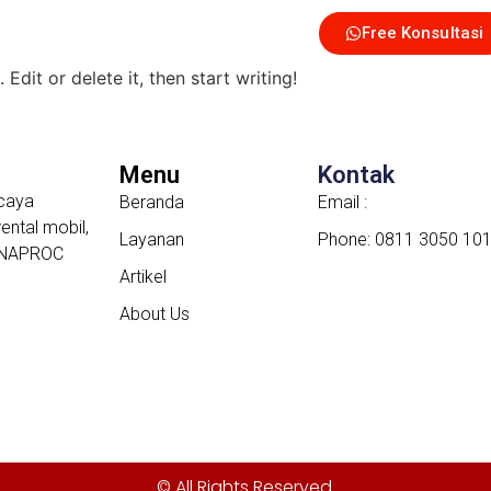
Free Konsultasi
LAYANAN
ARTIKEL
ABOUT US
Edit or delete it, then start writing!
Menu
Kontak
caya
Beranda
Email :
ental mobil,
Layanan
Phone: 0811 3050 10
i INAPROC
Artikel
About Us
© All Rights Reserved.