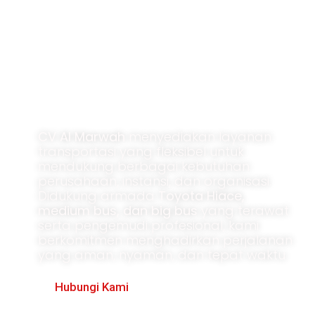
Solusi Transportasi
untuk Perusahaan
CV Al Marwah
menyediakan layanan
transportasi yang fleksibel untuk
mendukung berbagai kebutuhan
perusahaan, instansi, dan organisasi.
Didukung armada
Toyota Hiace,
medium bus, dan big bus
yang terawat
serta pengemudi profesional, kami
berkomitmen menghadirkan perjalanan
yang aman, nyaman, dan tepat waktu
Hubungi Kami